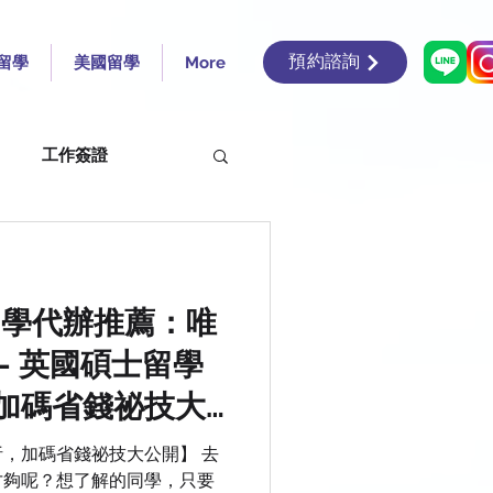
預約諮詢
留學
美國留學
More
工作簽證
ics and Poli
留學代辦推薦：唯
ts
- 英國碩士留學
加碼省錢祕技大
f Liverpool
/2更新)
，加碼省錢祕技大公開】 去
才夠呢？想了解的同學，只要