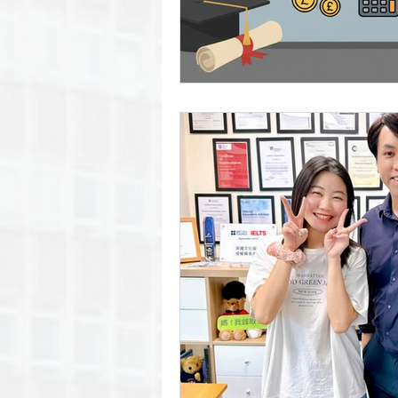
University of Manchester
University of Surrey
Unive
Goldsmiths, University of Lond