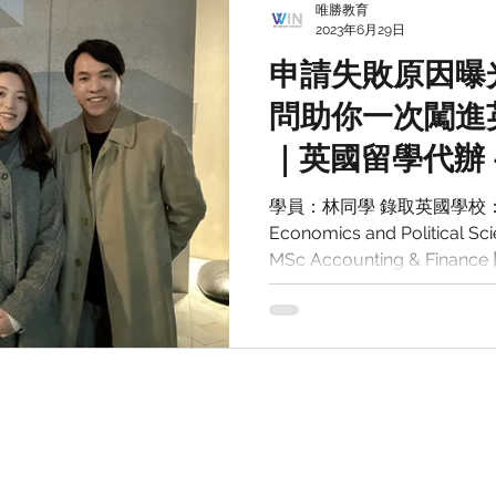
唯勝教育
2023年6月29日
申請失敗原因曝
問助你一次闖進英
｜英國留學代辦 
學員：林同學 錄取英國學校：The 
Economics and Political
MSc Accounting & Fi
享：...