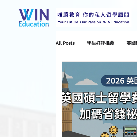
All Posts
學生好評推薦
英國
選校選系
Durham Universi
Queen’s University Belfast
University of Brighton
Uni