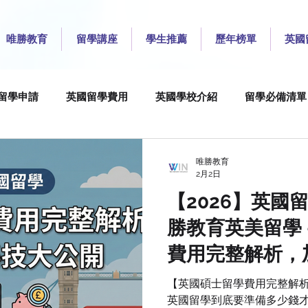
唯勝教育
留學講座
學生推薦
歷年榜單
英國
留學申請
英國留學費用
英國學校介紹
留學必備清單
ty
Imperial College London
London School of Econom
唯勝教育
2月2日
【2026】英國
University College London
University for the Creative Ar
勝教育英美留學 
費用完整解析，
versity of Edinburgh
University of Leeds
University o
公開(20226/2
【英國碩士留學費用完整解析
英國留學到底要準備多少錢