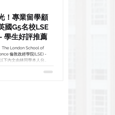
光！專業留學顧
國G5名校LSE
- 學生好評推薦
London School of
 Science 倫敦政經學院(LSE) -
nance 以下內文由林同學本人分