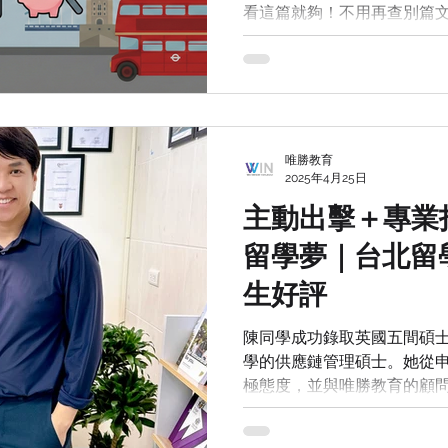
看這篇就夠！不用再查別篇文
University of Reading
University of Sheffield
Univers
想，這可能是很多留學生(的
今天就以讀英國研究所一年
的同學們，做一次完整解析
rsity of Westminster
University of Bath
Newcastle Un
唯勝教育
on
美國留學
英國留學生活
2025年4月25日
主動出擊＋專業
留學夢｜台北留學
生好評
陳同學成功錄取英國五間碩
學的供應鏈管理碩士。她從
極態度，並與唯勝教育的顧
到文件撰寫與面試準備，每
作為後盾。這段申請歷程不