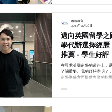
與顧問共同打拼的旅程。當
動與喜悅交織，實現了夢想
唯勝教育
2023年11月26日
邁向英國留學之
學代辦選擇經歷
推薦 - 學生好評
在尋求英國留學的道路上，
至關重要。我的經驗證明了
留學準備方面提供專業的指
到廣泛推薦。從第一次諮詢到
school，他們的專業顧問
的支持和精確的指導。