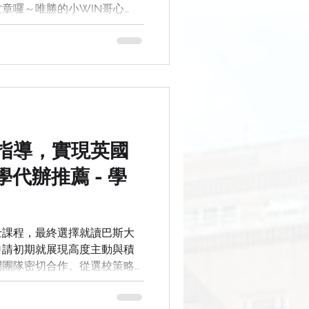
章囉～唯勝的小WIN哥心
ity of Southampton
家長們)最關心的問題了！我們
為例，來向各位有計畫去英國
iversity
指導，實現英國
代辦推薦 - 學
士課程，最終選擇就讀巴斯大
申請初期就展現高度主動與積
問團隊密切合作。從選校策略
一步都有專業指導與快速回覆
只是她個人的努力，也是一場