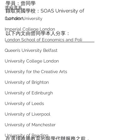
學員：曾同學 
選校選系
錄取
英國
學校：SOAS University of 
London
Durham University
Imperial College London
以下內文由曾同學本人分享：
London School of Economics and Poli
Queen’s University Belfast
University College London
University for the Creative Arts
University of Brighton
University of Edinburgh
University of Leeds
University of Liverpool
University of Manchester
University of Reading
在選擇唯勝教育的留學代辦服務之前，