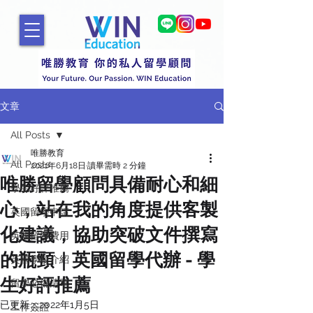
文章
All Posts
唯勝教育
All Posts
2021年6月18日
讀畢需時 2 分鐘
唯勝留學顧問具備耐心和細
學生好評推薦
心，站在我的角度提供客製
英國留學申請
化建議，協助突破文件撰寫
英國留學費用
的瓶頸｜英國留學代辦 - 學
英國學校介紹
生好評推薦
留學必備清單
已更新：
2022年1月5日
工作簽證