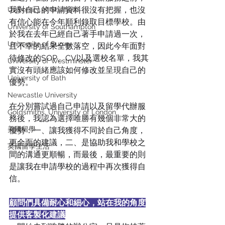
我對自己的申請資料很沒有把握，也沒
University of Sheffield
有信心能在今年順利錄取目標學校。由
University of Southampton
於我在去年已經自己著手申請過一次，
University of Surrey
且不幸的結果全數落空，因此今年面對
待修改的SOP、CV以及選校名單，我其
University of Westminster
實沒有頭緒應該如何修改並呈現自己的
University of Bath
優勢。
Newcastle University
在分別嘗試過自己申請以及留學代辦服
Goldsmiths, University of London
務後，我認為選擇唯勝有幾個非常大的
美國留學
優勢：一、讓我獲得不同於自己角度，
更全面的建議，二、是協助我和學校之
英國留學生活
間的溝通更順暢，而最後，最重要的則
是讓我在申請學校的過程中再次獲得自
信。
顧問們具備耐心和細心，站在我的角度
提供客製化建議