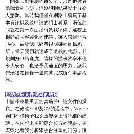
一開始去到唯勝的辦公室，只是抱持著
聽聽看的心態，但沒想到結果就十分令
人驚艷。當時我僅僅在網路上填寫了基
本資訊以及欲申請的碩士科系，兩位顧
問就在第一次面談時為我準備了選校上
很詳細且客製化的建議，讓人感到非常
貼心。由於我已經有很明確的目標系
所，當天我們就達成了選校的共識，並
規劃好申請進度。這樣的辦事效率不僅
令人安心，也給予我適度的壓力，讓我
們最後在僅僅一週內就完成所有申請程
序。
協助突破文件撰寫的瓶頸
申請學校最重要的莫過於申請文件的撰
寫。在修改SOP及CV的過程中，Vance
顧問不僅給予我文章架構上很詳細的建
議，在內容上更能綜合校方的觀點，更
宏觀地替我分析學校會注重的細節，讓