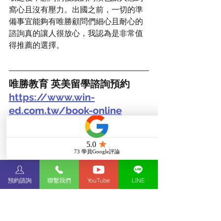
窩心且沒有壓力。出國之前，一切的準
備事宜能夠有唯勝顧問們細心且耐心的
諮詢真的讓人很放心，我認為是非常值
得推薦的選擇。
唯勝教育 英美留學諮詢預約  
https://www.win-
ed.com.tw/book-online
#唯勝教育
#你的私人留學顧問
Your Future. Our Passion. WIN 
Education
預約諮詢
聯繫我們
YouTube
LINE
#留學
#英國留學
#英國留學顧問
#英國
升學顧問
#英國留學代辦
#英國碩士申
請
#英國研究所申請
#英國碩士
#英國
研究所
#英國碩士留學
#英國大學
#英