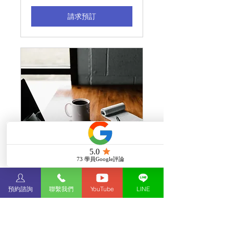
請求預訂
線上留學諮詢服務
預約諮詢
聯繫我們
YouTube
LINE
適合外縣市同學，視訊一對一留
學諮詢。台北地區同學建議優先
預約面對面諮詢，避免網路不穩