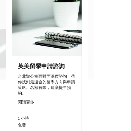
英美留學申請諮詢
台北辦公室面對面深度諮詢，帶
你找到最適合的留學方向與申請
策略。名額有限，建議提早預
約。
閱讀更多
1 小時
免
免費
費