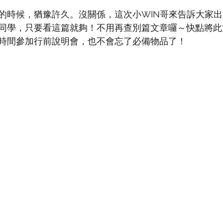
sity of Southampton
University of Surrey
University of W
的時候，猶豫許久。沒關係，這次小WIN哥來告訴大家
同學，只要看這篇就夠！不用再查別篇文章囉～快點將此
時間參加行前說明會，也不會忘了必備物品了！
University
Goldsmiths, University of London
美國留學