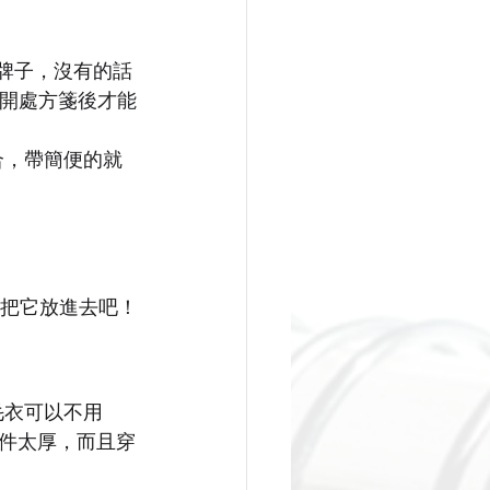
牌子，沒有的話
生開處方
箋後才能
合，帶簡便的就
把它放進去吧！
毛衣可以不用
件太厚，而且穿