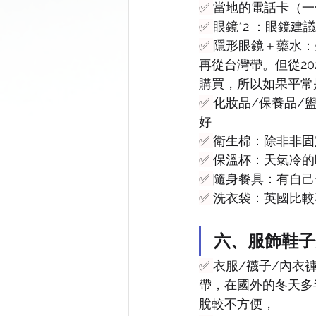
✅ 
當地的電話卡（一
✅ 
眼鏡*2 ：眼鏡
✅ 
隱形眼鏡＋藥水：
再從台灣帶。但從2
購買
，所以如果平常
✅ 
化妝品/保養品/
好
✅ 
衛生棉：除非非固
✅ 
保溫杯：天氣冷的
✅ 
隨身餐具：有自己
✅ 
洗衣袋：英國比較
六、服飾鞋子
✅ 
衣服/襪子/內衣
帶，在國外的冬天多
脫較不方便，