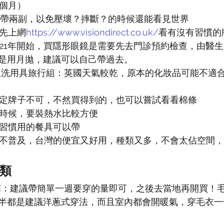
個月）
建議帶兩副，以免壓壞？摔斷？的時候還能看見世界
先上網
https://www.visiondirect.co.uk/
看有沒有習慣的
021年開始，買隱形眼鏡是需要先去門診預約檢查，由醫
是用月拋，建議可以自己帶過去。
盥洗用具旅行組：英國天氣較乾，原本的化妝品可能不適
定牌子不可，不然買得到的，也可以嘗試看看棉條
時候，要裝熱水比較方便
習慣用的餐具可以帶
不普及，台灣的便宜又好用，種類又多，不會太佔空間，
類
褲：建議帶簡單一週要穿的量即可，之後去當地再開買！
半都是建議洋蔥式穿法，而且室內都會開暖氣，穿毛衣一