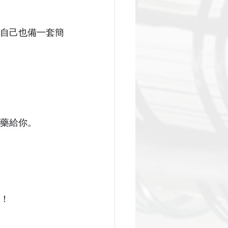
自己也備一套簡
藥給你。
！