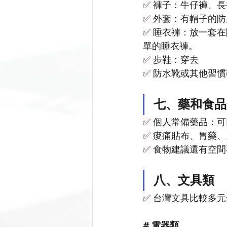
✅ 
褲子：牛仔褲、長
✅ 
外套：有帽子的防
✅ 
睡衣褲：放一套在
單的睡衣褲。
✅ 
步鞋：穿去
✅ 
防水靴或其他習慣
七、藥和食品
✅ 
個人常備藥品：可
✅ 
痠痛貼布、胃藥、
✅ 
食物建議還有空間
八、文具類
✅ 
台灣文具比較多元
# 電器類