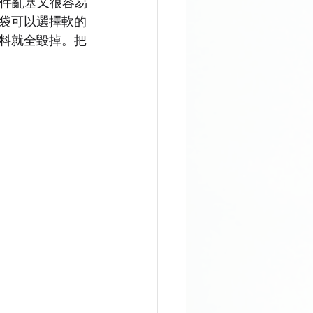
文件亂塞又很容易
袋可以選擇軟的
料就全毀掉。把