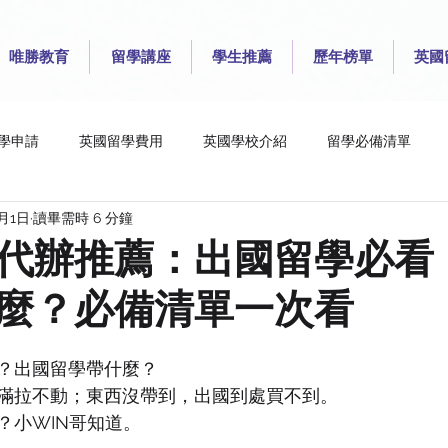
唯勝教育
留學講座
學生推薦
歷年榜單
英國
學申請
英國留學費用
英國學校介紹
留學必備清單
2月1日
讀畢需時 6 分鐘
College London
London School of Economics and Poli
Que
代辦推薦：出國留學必看
麼？必備清單一次看
iversity for the Creative Arts
University of Brighton
Unive
？出國留學帶什麼？
y of Liverpool
University of Manchester
University of Rea
滿拉不動；東西沒帶到，出國到處買不到。
？小WIN哥知道。