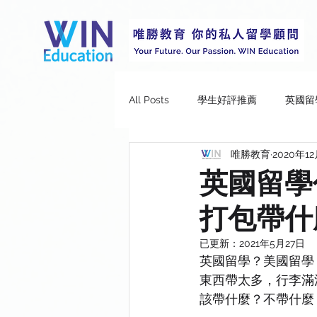
All Posts
學生好評推薦
英國留
唯勝教育
2020年1
Durham University
Imperial 
英國留學
打包帶什
University College London
Un
已更新：
2021年5月27日
英國留學？美國留學
University of Leeds
Universit
東西帶太多，行李滿
該帶什麼？不帶什麼