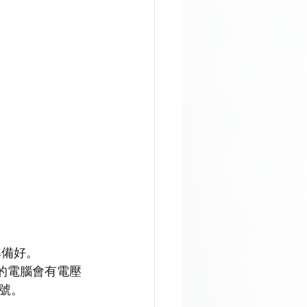
準備好。
的電腦會有電壓
號。