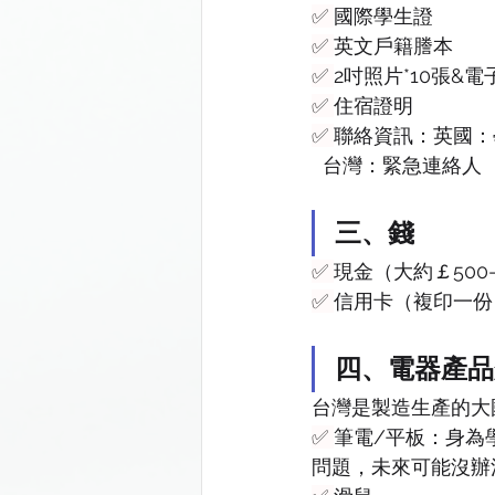
✅ 
國際學生證
✅ 
英文戶籍謄本
✅ 
2吋照片*10張&電
✅ 
住宿證明
✅ 
聯絡資訊：英國：
  台灣：緊急連絡人
三、錢
✅ 
現金（大約￡500-
✅ 
信用卡（複印一份
四、電器產品
台灣是製造生產的大
✅ 
筆電/平板：身為
問題，未來可能沒辦