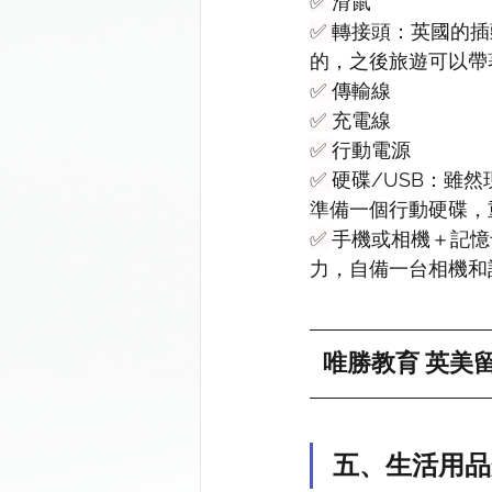
✅ 
滑鼠
✅ 
轉接頭：英國的插
的，之後旅遊可以帶
✅ 
傳輸線
✅ 
充電線
✅ 
行動電源
✅ 
硬碟/USB：雖
準備一個行動硬碟，
✅ 
手機或相機＋記憶
力，自備一台相機和
唯勝教育 英美留
五、生活用品