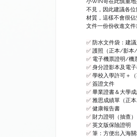
小WIN哥在此慎重
不見，因此建議各位
材質，這樣不會很佔
文件一份份收進文件
✅ 
防水文件袋：建議
✅ 
護照（正本/影本
✅ 
電子機票證明/機
✅ 
身分證影本及電子
✅ 
學校入學許可＋（英
✅ 
簽證文件
✅ 
畢業證書＆大學成
✅ 
雅思成績單（正本
✅ 
健康報告書
✅ 
財力證明（抽查）
✅ 
英文版保險證明
✅ 
筆：方便出入海關