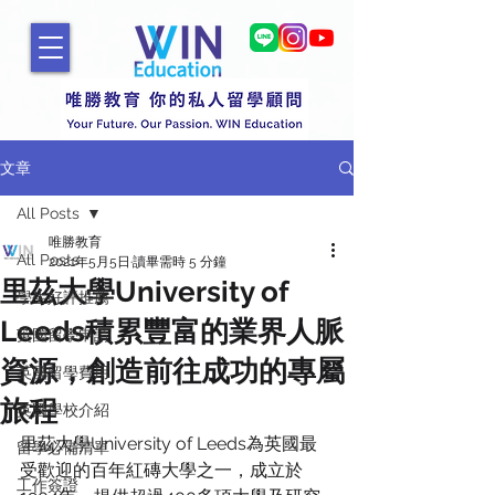
文章
All Posts
唯勝教育
All Posts
2021年5月5日
讀畢需時 5 分鐘
里茲大學University of
學生好評推薦
Leeds積累豐富的業界人脈
英國留學申請
資源，創造前往成功的專屬
英國留學費用
旅程
英國學校介紹
里茲大學University of Leeds為英國最
留學必備清單
受歡迎的百年紅磚大學之一，成立於
工作簽證