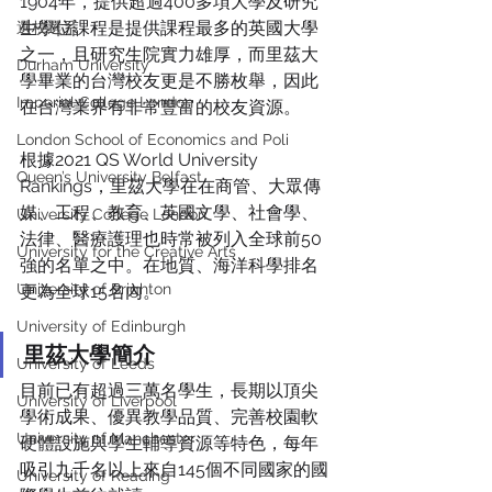
1904年，提供超過400多項大學及研究
生學位課程是提供課程最多的英國大學
選校選系
之一，且研究生院實力雄厚，而里茲大
Durham University
學畢業的台灣校友更是不勝枚舉，因此
Imperial College London
在台灣業界有非常豐富的校友資源。
London School of Economics and Poli
根據2021 QS World University 
Queen’s University Belfast
Rankings，里茲大學在在商管、大眾傳
媒、工程、教育、英國文學、社會學、
University College London
法律、醫療護理也時常被列入全球前50
University for the Creative Arts
強的名單之中。在地質、海洋科學排名
University of Brighton
更為全球15名內。
University of Edinburgh
里茲大學簡介
University of Leeds
目前已有超過三萬名學生，長期以頂尖
University of Liverpool
學術成果、優異教學品質、完善校園軟
University of Manchester
硬體設施與學生輔導資源等特色，每年
吸引九千名以上來自145個不同國家的國
University of Reading