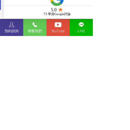
私人顧問服務
唯勝教育為國際級留學教育機構，總部
位於英國倫敦，於2011年成立。提供英
國與美國地區的大學、碩士、博士與預
預約諮詢
聯繫我們
YouTube
LINE
科課程申請諮詢服務。唯勝教育在英國
和美國與上百所頂尖學校合作，能掌握
學校第一手的資訊，並可安排學生與校
方展開一對一面談，讓學生更了解學校
科系申請重點與注意事項。
針對學生愈加多元化的升學需求，唯勝
教育在業內率先開始專注英國的升學服
務，已獲英國文化協會的教育中介資格
證書，是官方認可的英國教育諮詢中
介。全球的頂尖學校離你並不遙遠，
由
唯勝教育提供WINCareU™服務，為每
一個準留學生，從留學前諮詢開始到留
學後求職，打造一站式的私人顧問服