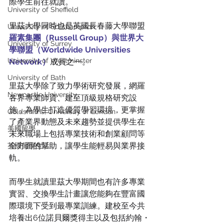
際學生前往就讀。
University of Sheffield
里茲大學同時也是英國長春藤大學聯盟
University of Southampton
羅素集團（Russell Group）與世界大
University of Surrey
學聯盟（Worldwide Universities 
University of Westminster
Network）
成員之一。
University of Bath
里茲大學除了致力學術研究發展，網羅
Newcastle University
各界專業師資、建至頂級規格研究設
施，為學生打造優質學習環境，更掌握
Goldsmiths, University of London
了產業界動態及未來趨勢並提供學生在
美國留學
未來職場上包括專業技術和創業顧問等
全方面的幫助，讓學生能輕易與業界接
英國留學生活
軌。
而學生就讀里茲大學期間也有許多專業
實習、交換學生計畫讓您能夠在豐富國
際環境下受到最專業訓練。建校至今共
培養出6位諾貝爾獎得主以及包括約翰・