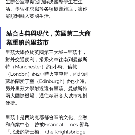
生辦公室專職協助解決國際學生在生
活、學習和求職等各項疑難雜症，讓你
能順利融入英國生活。
結合古典與現代，英國第二大商
業重鎮的里茲市
里茲大學位於英國第三大城—里茲市，
對外交通便利，搭乘火車往南到曼徹斯
特（Manchester）約1小時、倫敦
（London）約2小時火車車程，向北到
蘇格蘭愛丁堡（Edinburgh）約3小時。
另外里茲大學附近還有里茲、曼徹斯特
兩大國際機場，通往歐洲各大城市相對
便捷。
里茲市是西約克郡都會區的文化、金融
和商業中心，曾被Financial Times 譽為
「北邊的騎士橋」 (the Knightsbridge 