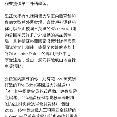
程並提供第二外語學習。
里茲大學有包括兩個大型室內體育館和
多個大型戶外運動場。喜歡戶外運動的
你可以至距校園三英里的
Weetwood運
動公園
享受許多戶外運動的高品質球
場，且包括蘇格蘭國家橄欖球隊等國際
團隊皆於此訓練，或是至位於約克郡山
谷(Yorkshire Dales )的專用戶外中心，
享受遠足，登山，洞穴探險或山地自行
車等活動。
喜歡室內訓練的你，則有花1220萬英鎊
打造的The Edge(英國最大的健身中
心)，其中提供會員各式運動、健身所需
之場器、220種課程和專屬教練等服務
(住宿生能免費獲得會員資格)，包辦
2012、16年奧運鐵人三項兩屆金銀牌的
Brownlee兄弟在求學期間也都曾利用這