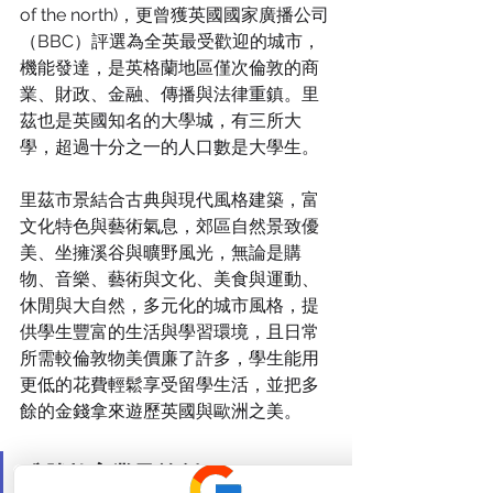
of the north)，更曾獲英國國家廣播公司
（BBC）評選為全英最受歡迎的城市，
機能發達，是英格蘭地區僅次倫敦的商
業、財政、金融、傳播與法律重鎮。里
茲也是英國知名的大學城，有三所大
學，超過十分之一的人口數是大學生。
里茲市景結合古典與現代風格建築，富
文化特色與藝術氣息，郊區自然景致優
美、坐擁溪谷與曠野風光，無論是購
物、音樂、藝術與文化、美食與運動、
休閒與大自然，多元化的城市風格，提
供學生豐富的生活與學習環境，且日常
所需較倫敦物美價廉了許多，學生能用
更低的花費輕鬆享受留學生活，並把多
餘的金錢拿來遊歷英國與歐洲之美。
唯勝教育業界首創WINCareU™