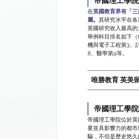
帝國理工學院
在
英國教育界有「三
屬
。
其研究水平在各
英國研究收入最高的
舉例科目排名如下（
機與電子工程第3、
8、醫學第9等。
唯勝教育 英美留
帝國理工學院
帝國理工學院位於英
要並具影響力的都市
驅，不但是歷史悠久