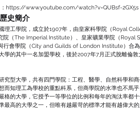
https://www.youtube.com/watch?v=QUBsf-2GX5s
歷史簡介
工學院，成立於1907年，由皇家科學院（Royal Colleg
（The Imperial Institute）、皇家礦業學院（Royal Sch
會學院（City and Guilds of London Institut
大學的其中一名加盟學校，後於2007年7月正式脫離倫
研究型大學，共有四門學院：工程、醫學、自然科學和商
想而知理工為學校的重點科系，但商學院的水準也不馬乎
嚴格的大學，它授予一等學位的比例和每年的淘汰率都十
準最高的大學之一，但唯有越嚴苛的標準才能有越偉大的