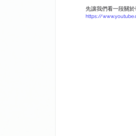
University of Sheffield
Univer
先讓我們看一段關於帝國理工學
https://www.youtub
University of Bath
Newcastle 