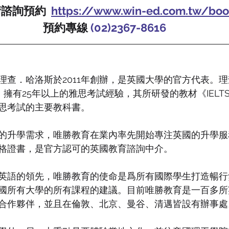
諮詢預約  
https://www.win-ed.com.tw/boo
預約專線 
(02)2367-8616
理查．哈洛斯於2011年創辦，是英國大學的官方代表。理
lows）擁有25年以上的雅思考試經驗，其所研發的教材《IELTS 
思考試的主要教科書。
的升學需求，唯勝教育在業內率先開始專注英國的升學服
格證書，是官方認可的英國教育諮詢中介。
英語的領先，唯勝教育的使命是爲所有國際學生打造暢行
國所有大學的所有課程的建議。目前唯勝教育是一百多所
合作夥伴，並且在倫敦、北京、曼谷、清邁皆設有辦事處