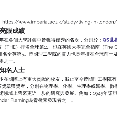
ttps://www.imperial.ac.uk/study/living-in-london/
亮眼成績
21年在各個大學評鑑中皆獲得優秀的名次，分別於：
QS世
THE）排名全球第11、也在英國大學完全指南（The Com
Guide）排名全英第5。帝國理工學院的實力也長年排在全球前
學之一。
知名人士
少在國際上有重大貢獻的校友，截止至今帝國理工學院有
茲獎章獲獎者，分別在物理學、化學、生理學或醫學、數
術領域上帶來更近一步的研究與發展。例如：1945年諾
ander Fleming為青黴素發現者之一。