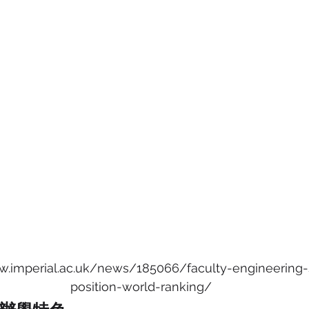
imperial.ac.uk/news/185066/faculty-engineering-
position-world-ranking/