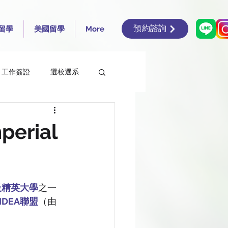
預約諮詢
留學
美國留學
More
工作簽證
選校選系
en’s University Belfast
rial
rsity of Edinburgh
級精英大學
之一
ding
IDEA聯盟
（由