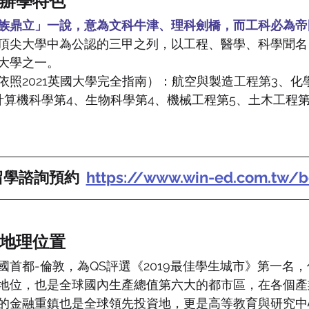
辦學特色
族鼎立」一說，意為文科牛津、理科劍橋，而工科必為帝
頂尖大學中為公認的三甲之列，以工程、醫學、科學聞名
大學之一。
依照2021英國大學完全指南）：航空與製造工程第3、化
計算機科學第4、生物科學第4、機械工程第5、土木工程
學諮詢預約  
https://www.win-ed.com.tw/b
地理位置
國首都-倫敦，為QS評選《2019最佳學生城市》第一名
地位，也是全球國內生產總值第六大的都市區，在各個產
的金融重鎮也是全球領先投資地，更是高等教育與研究中