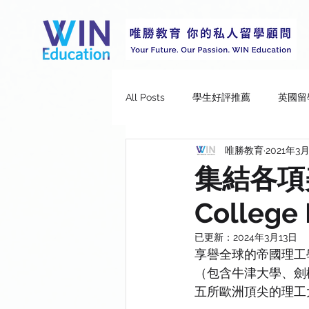
All Posts
學生好評推薦
英國留
唯勝教育
2021年3
Durham University
Imperial 
集結各項美
Colleg
University College London
Un
已更新：
2024年3月13日
享譽全球的帝國理工學
University of Leeds
Universit
（包含牛津大學、劍
五所歐洲頂尖的理工