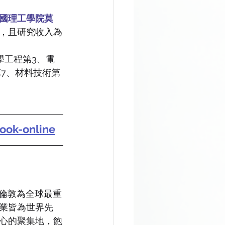
國理工學院莫
，且研究收入為
學工程第3、電
第7、材料技術第
ook-online
，倫敦為全球最重
業皆為世界先
心的聚集地，飽