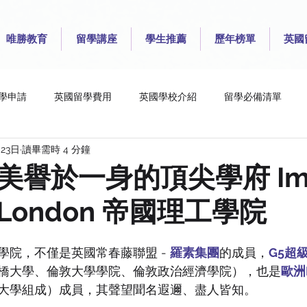
唯勝教育
留學講座
學生推薦
歷年榜單
英國
學申請
英國留學費用
英國學校介紹
留學必備清單
月23日
讀畢需時 4 分鐘
College London
London School of Economics and Poli
Que
譽於一身的頂尖學府 Impe
e London 帝國理工學院
iversity for the Creative Arts
University of Brighton
Unive
院，不僅是英國常春藤聯盟 - 
羅素集團
的成員，
G5超
y of Liverpool
University of Manchester
University of Rea
橋大學、倫敦大學學院、倫敦政治經濟學院），也是
歐洲
大學組成）成員，其聲望聞名遐邇、盡人皆知。