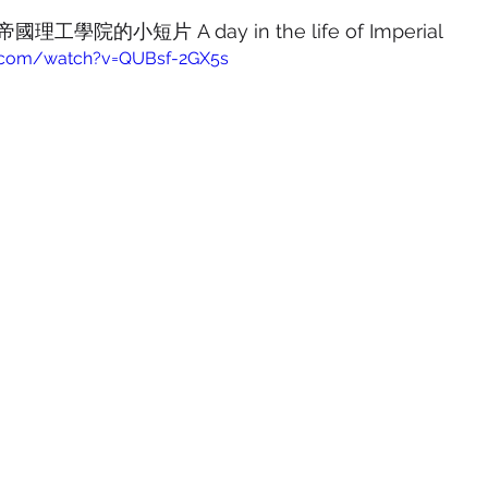
sity of Southampton
University of Surrey
University of W
院的小短片 A day in the life of Imperial
e.com/watch?v=QUBsf-2GX5s
University
Goldsmiths, University of London
美國留學