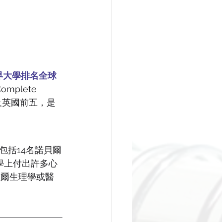
 
界大學排名全球
plete 
十及英國前五，是
包括14名諾貝爾
學上付出許多心
貝爾生理學或醫