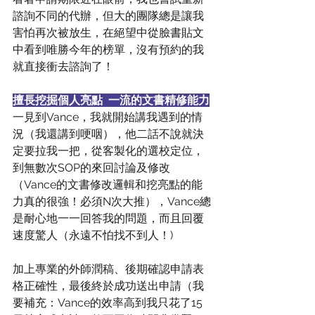
諮詢不同的代辦，但大的團隊總是讓我
害怕再次被放生，在絕望中從臉書貼文
中看到唯勝今年的榜單，沒有預約的我
就直接衝去諮詢了！
擅長挖掘個人亮點  一流的文書精修能力
一見到Vance，我就開始講我遇到的情
況（我還講到哽咽），他二話不說就決
定要拉我一把，從客製化的選校定位，
到無數次SOP的來回討論及修改
（Vance的文書修改邏輯和挖亮點的能
力真的很強！必須N次大推），Vance總
是耐心地一一回答我的問題，而且回覆
速度驚人（永遠不怕找不到人！)
加上專業的外師潤稿、後期確認申請表
格正確性，最後終於成功送出申請（我
要補充：Vance的效率高到我只花了15