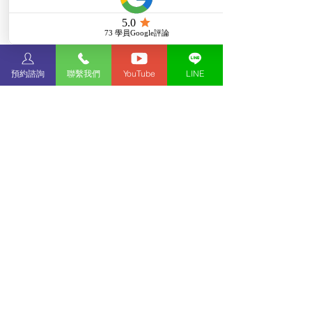
#留學
#英國留學
#英國留學顧問
#英國
升學顧問
#英國留學代辦
#英國碩士申
請
#英國研究所申請
#英國碩士
#英國
研究所
#英國碩士留學
#英國大學
#英
預約諮詢
聯繫我們
YouTube
LINE
國大學申請
#英國學校
#英國大學預備
課程
#英國碩士預備課程
👉延伸閱讀：
留學代辦推薦這幾家！完整的留學申請
服務，這 5 種人最需要！
英國留學好不好？優點、學制、準備流
程與相關費用一篇攻略！
美國留學完整資訊｜優點、費用、學
制、申請方法與條件一次看！
學生好評推薦