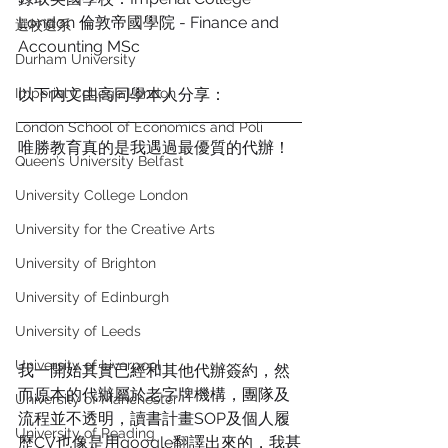
London 倫敦帝國學院 - Finance and 
選校選系
Accounting MSc 
Durham University
Imperial College London
以下內文由高同學本人分享：
London School of Economics and Poli
唯勝教育真的是我遇過最優質的代辦！
Queen’s University Belfast
University College London
University for the Creative Arts
University of Brighton
University of Edinburgh
University of Leeds
University of Liverpool
我一開始其實已經和其他代辦簽約，然
而原本的代辦屬於老字牌機構，團隊及
University of Manchester
流程並不透明，讀書計畫SOP及個人履
University of Reading
歷CV也像是用google翻譯出來的，我甚