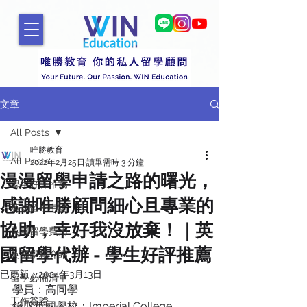
文章
All Posts
唯勝教育
All Posts
2022年2月25日
讀畢需時 3 分鐘
漫漫留學申請之路的曙光，
學生好評推薦
感謝唯勝顧問細心且專業的
英國留學申請
協助，幸好我沒放棄！｜英
英國留學費用
國留學代辦 - 學生好評推薦
英國學校介紹
已更新：
2024年3月13日
留學必備清單
學員：高同學
工作簽證
錄取英國學校：Imperial College 