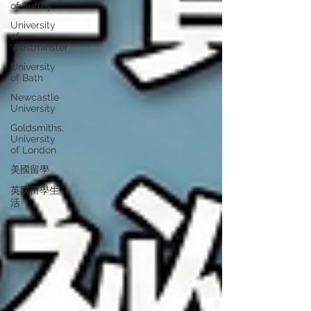
of Surrey
University
of
Westminster
University
of Bath
Newcastle
University
Goldsmiths,
University
of London
美國留學
英國留學生
活