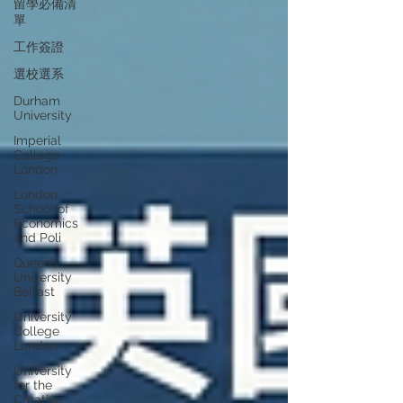
留學必備清
單
工作簽證
選校選系
Durham
University
Imperial
College
London
London
School of
Economics
and Poli
Queen’s
University
Belfast
University
College
London
University
for the
Creative