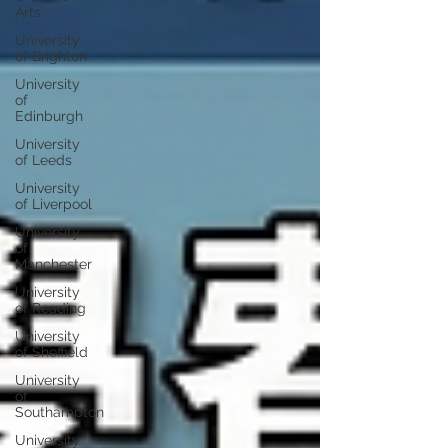
Arts
University
of Brighton
University
of
Edinburgh
University
of Leeds
University
of Liverpool
University
of
Manchester
University
of Reading
University
of Sheffield
University
of
Southampton
University