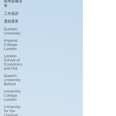
留學必備清
單
工作簽證
選校選系
Durham
University
Imperial
College
London
London
School of
Economics
and Poli
Queen’s
University
Belfast
University
College
London
University
for the
Creative