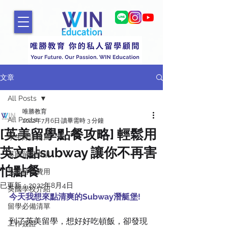
文章
All Posts
唯勝教育
All Posts
2022年7月6日
讀畢需時 3 分鐘
[英美留學點餐攻略] 輕鬆用
學生好評推薦
英文點subway 讓你不再害
英國留學申請
怕點餐
英國留學費用
已更新：
2022年8月4日
英國學校介紹
今天我想來點清爽的Subway潛艇堡!
留學必備清單
到了英美留學，想好好吃頓飯，卻發現
工作簽證