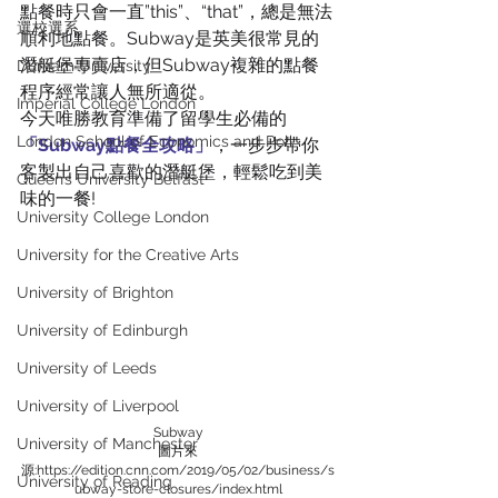
點餐時只會一直”this”、“that”，總是無法
選校選系
順利地點餐。Subway是英美很常見的
潛艇堡專賣店，但Subway複雜的點餐
Durham University
程序經常讓人無所適從。
Imperial College London
今天唯勝教育準備了留學生必備的
London School of Economics and Poli
「Subway點餐全攻略」
，一步步帶你
客製出自己喜歡的潛艇堡，輕鬆吃到美
Queen’s University Belfast
味的一餐!
University College London
University for the Creative Arts
University of Brighton
University of Edinburgh
University of Leeds
University of Liverpool
Subway
University of Manchester
圖片來
源:https://edition.cnn.com/2019/05/02/business/s
University of Reading
ubway-store-closures/index.html