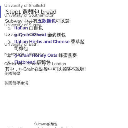
University of Sheffield
Step1 選麵包 bread
University of Southampton
Subway 中共有
五款麵包
可以選:
University of Surrey
Italian
 白麵包
9-Grain Wheat
全麥麵包
University of Westminster
Italian Herbs and Cheese
 香草起
University of Bath
司麵包
Newcastle University
9-Grain Honey Oats
 蜂蜜燕麥
Flatbread
 扁麵包
Goldsmiths, University of London
其中，9-Grain在點餐中可以省略不說喔!
美國留學
英國留學生活
Subway的麵包