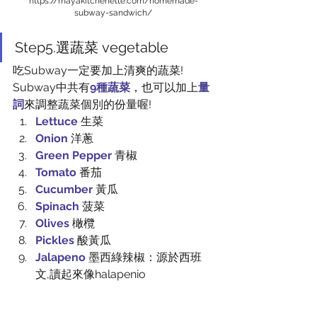
https://mayakitchenette.com/homemade-
subway-sandwich/
Step5.選蔬菜 vegetable
吃Subway一定要加上清爽的蔬菜!
Subway中共有
9種蔬菜
，也可以加上
量
詞
來調整蔬菜個別的份量喔!
Lettuce
 生菜
Onion 
洋蔥
Green Pepper 
青椒
Tomato 
番茄
Cucumber
 黃瓜
Spinach
 菠菜
Olives
 橄欖
Pickles
 酸黃瓜
Jalapeno 
墨西綠辣椒：源於西班
文,讀起來像halapenio