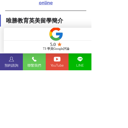
online
唯勝教育英美留學簡介
唯勝教育英美留學機構由雅思之父理
查．哈洛斯（Richard Hallows）於2011
年創辦，
為國際級留學諮詢與教育機
構，專注於提供英國留學/美國留學的大
學及碩士後學位入學諮詢服務與雅思課
程
。
預約諮詢
聯繫我們
YouTube
LINE
理查·哈洛斯擁有25年以上的雅思考試經