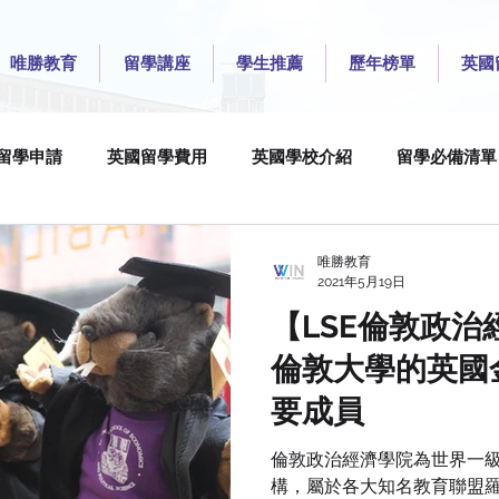
唯勝教育
留學講座
學生推薦
歷年榜單
英國
留學申請
英國留學費用
英國學校介紹
留學必備清單
ty
Imperial College London
London School of Econom
唯勝教育
2021年5月19日
【LSE倫敦政
University College London
University for the Creative Ar
倫敦大學的英國
要成員
versity of Edinburgh
University of Leeds
University o
倫敦政治經濟學院為世界一
構，屬於各大知名教育聯盟羅