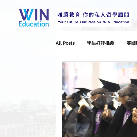
All Posts
學生好評推薦
英國
選校選系
Durham Universi
Queen’s University Belfast
University of Brighton
Uni