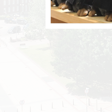
University of Manchester
University of Surrey
Unive
Goldsmiths, University of Lond