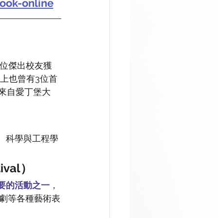
ook-online
4位傑出校友獲
政治上也曾有3位首
是來自愛丁堡大
、科學與工程學
ival）
要的活動之一
，
劇等各種藝術表