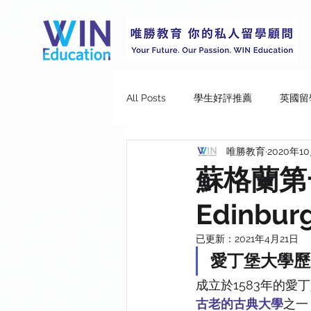
All Posts
學生好評推薦
英國留
唯勝教育
2020年1
Durham University
Imperial 
蘇格蘭第一
Edinbur
University College London
Un
已更新：
2021年4月21日
愛丁堡大學歷
University of Leeds
Universit
成立於1583年的愛丁
古老的古典大學
之一