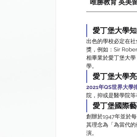
唯勝教育 英美留
愛丁堡大學知
出色的學校必定在社
獎，例如：Sir Ro
相畢業於愛丁堡大學；
學。
愛丁堡大學亮
2021年QS世界大
院，抑或是醫學院等
愛丁堡國際藝術節（T
創辦於1947年並於
其理念為「為當代的
演。