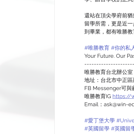
還站在頂尖學府前猶
留學所需，更是近一
到畢業，都有唯勝教
#唯勝教育
#你的私
Your Future. Our P
--------------------
唯勝教育台北辦公室
地址：台北市中正區
FB Messenger
唯勝教育IG 
https:/
Email：ask@win-ed
#愛丁堡大學
#Unive
#英國留學
#英國留