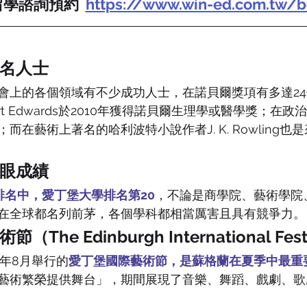
學諮詢預約  
https://www.win-ed.com.tw/b
名人士
會上的各個領域有不少成功人士，在諾貝爾獎項有多達2
bert Edwards於2010年獲得諾貝爾生理學或醫學獎；在
而在藝術上著名的哈利波特小說作者J. K. Rowling也
眼成績
學排名中，愛丁堡大學排名第20
，不論是商學院、藝術學院
在全球都名列前茅，各個學科都相當厲害且具有競爭力。
he Edinburgh International Fest
每年8月舉行的
愛丁堡國際藝術節，是蘇格蘭在夏季中最重
藝術繁榮提供舞台」，期間展現了音樂、舞蹈、戲劇、歌