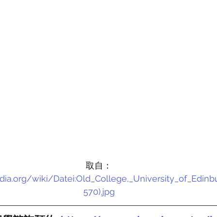
取自：
edia.org/wiki/Datei:Old_College,_University_of_Edin
570).jpg