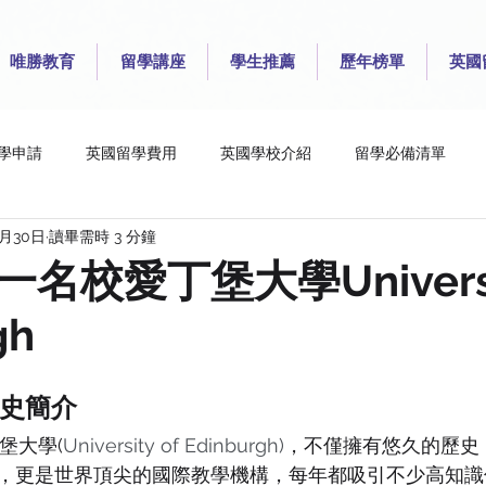
唯勝教育
留學講座
學生推薦
歷年榜單
英國
學申請
英國留學費用
英國學校介紹
留學必備清單
0月30日
讀畢需時 3 分鐘
College London
London School of Economics and Poli
Que
名校愛丁堡大學Universit
gh
iversity for the Creative Arts
University of Brighton
Unive
史簡介
y of Liverpool
University of Manchester
University of Rea
堡大學(
University of Edinburgh)
，不僅擁有悠久的歷史
，更是世界頂尖的國際教學機構，每年都吸引不少高知識