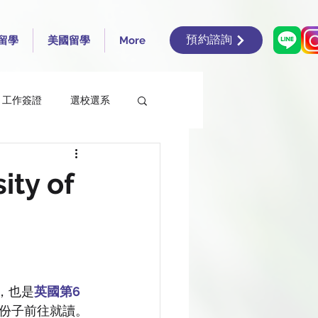
預約諮詢
留學
美國留學
More
工作簽證
選校選系
en’s University Belfast
y of
rsity of Edinburgh
ding
，也是
英國第6
份子前往就讀。