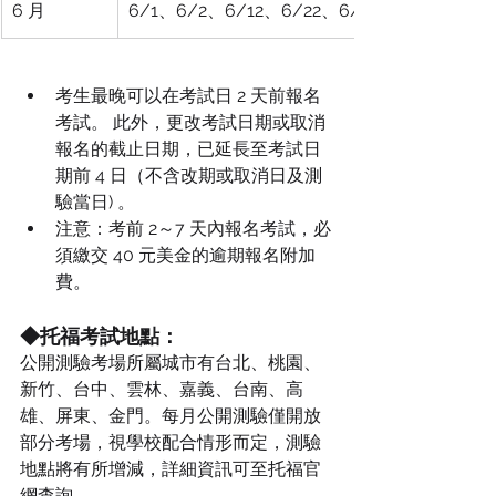
6 月
6/1、6/2、6/12、6/22、6/26、6/29、6/3
考生最晚可以在考試日 2 天前報名
考試。 此外，更改考試日期或取消
報名的截止日期，已延長至考試日
期前 4 日（不含改期或取消日及測
驗當日) 。
注意：考前 2～7 天內報名考試，必
須繳交 40 元美金的逾期報名附加
費。
◆托福考試地點：
公開測驗考場所屬城市有台北、桃園、
新竹、台中、雲林、嘉義、台南、高
雄、屏東、金門。每月公開測驗僅開放
部分考場，視學校配合情形而定，測驗
地點將有所增減，詳細資訊可至托福官
網查詢。