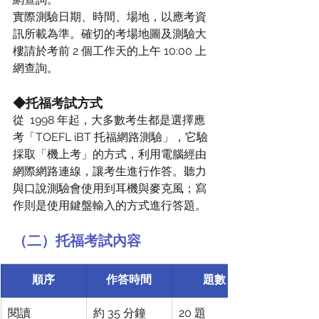
實際測驗日期、時間、場地，以應考資
訊所載為準。確切的考場地圖及測驗大
樓請於考前 2 個工作天的上午 10:00 上
網查詢。
◆托福考試方式
從  1998 年起，大多數考生都是選擇應
考「TOEFL iBT 托福網路測驗」，它驗
採取「機上考」的方式，利用電腦經由
網際網路連線，讓考生進行作答。聽力
與口說測驗會使用到耳機與麥克風；寫
作則是使用鍵盤輸入的方式進行答題。
（二）托福考試內容
順序
作答時間
題數
閱讀
約 35 分鐘
20 題