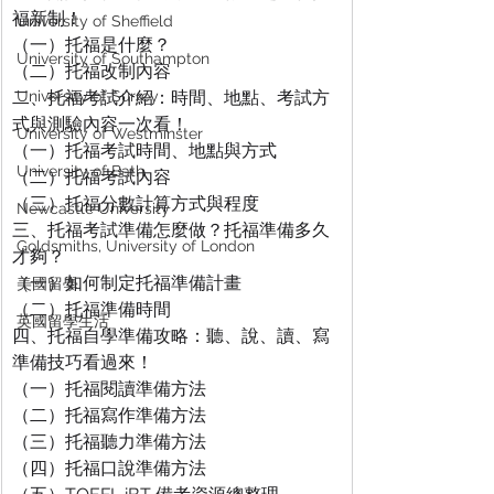
福新制！
University of Sheffield
（一）托福是什麼？
University of Southampton
（二）托福改制內容
二、托福考試介紹：時間、地點、考試方
University of Surrey
式與測驗內容一次看！
University of Westminster
（一）托福考試時間、地點與方式
University of Bath
（二）托福考試內容
（三）托福分數計算方式與程度
Newcastle University
三、托福考試準備怎麼做？托福準備多久
Goldsmiths, University of London
才夠？
（一）如何制定托福準備計畫
美國留學
（二）托福準備時間
英國留學生活
四、托福自學準備攻略：聽、說、讀、寫
準備技巧看過來！
（一）托福閱讀準備方法
（二）托福寫作準備方法
（三）托福聽力準備方法
（四）托福口說準備方法