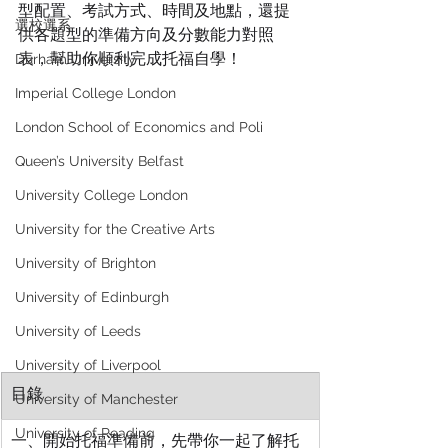
型配置、考試方式、時間及地點，還提
選校選系
供各題型的準備方向及分數能力對照
表，幫助你順利完成托福自學！
Durham University
Imperial College London
London School of Economics and Poli
Queen’s University Belfast
University College London
University for the Creative Arts
University of Brighton
University of Edinburgh
University of Leeds
University of Liverpool
目錄
University of Manchester
University of Reading
一、開始托福準備前，先帶你一起了解托