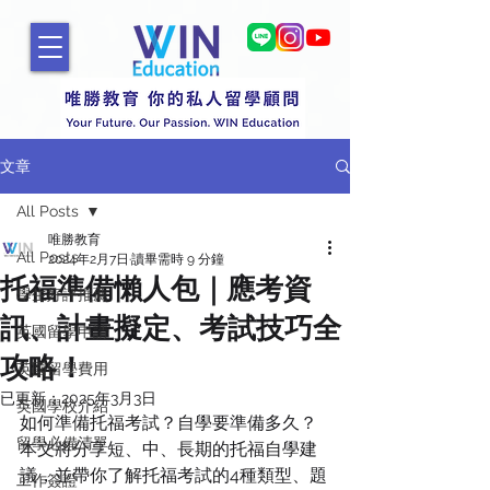
文章
All Posts
唯勝教育
All Posts
2024年2月7日
讀畢需時 9 分鐘
托福準備懶人包｜應考資
學生好評推薦
訊、計畫擬定、考試技巧全
英國留學申請
攻略！
英國留學費用
已更新：
2025年3月3日
英國學校介紹
如何準備托福考試？自學要準備多久？
留學必備清單
本文將分享短、中、長期的托福自學建
議，並帶你了解托福考試的4種類型、題
工作簽證