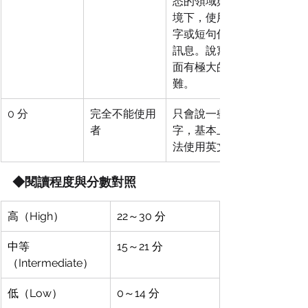
悉的領域與情
境下，使用單
字或短句傳達
訊息。說寫方
面有極大的困
難。
0 分
完全不能使用
只會說一些單
者
字，基本上無
法使用英文。
◆閱讀程度與分數對照
高（High）
22～30 分
中等
15～21 分
（Intermediate）
低（Low）
0～14 分