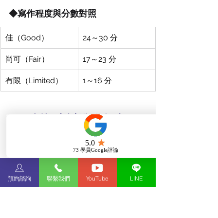
◆寫作程度與分數對照
佳（Good）
24～30 分
尚可（Fair）
17～23 分
有限（Limited）
1～16 分
三、托福考試準備怎麼
做？托福準備多久才夠？
（一）如何制定托福準備計畫
預約諮詢
聯繫我們
YouTube
LINE