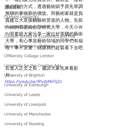
達自我的方式，透過藝術賦予原先單調
選校選系
無聊的事物新的價值。而藝術家就是負
Durham University
責建立大眾接觸藝術管道的人物。先前
Imperial College London
介紹的都是綜合型研究大學，今天小Ｗ
IN哥要跟大家分享一家位於英國的藝術
London School of Economics and Poli
大學，有心專攻藝術領域的同學們有福
Queen’s University Belfast
啦！事不宜遲，就讓我們趕緊看下去吧
~~~
University College London
University for the Creative Arts
在進入正文之前，邀請大家先來看影
片：
University of Brighton
https://youtu.be/IPy1bMxT5Zc
University of Edinburgh
University of Leeds
University of Liverpool
University of Manchester
University of Reading