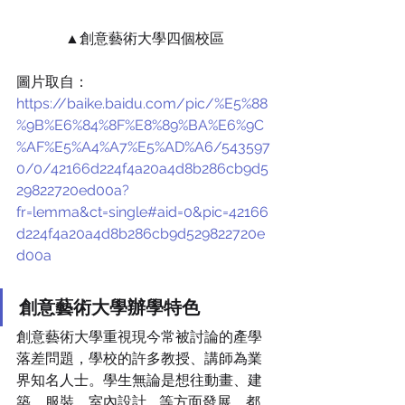
▲創意藝術大學四個校區
圖片取自：
https://baike.baidu.com/pic/%E5%88
%9B%E6%84%8F%E8%89%BA%E6%9C
%AF%E5%A4%A7%E5%AD%A6/543597
0/0/42166d224f4a20a4d8b286cb9d5
29822720ed00a?
fr=lemma&ct=single#aid=0&pic=42166
d224f4a20a4d8b286cb9d529822720e
d00a
創意藝術大學辦學特色
創意藝術大學重視現今常被討論的產學
落差問題，學校的許多教授、講師為業
界知名人士。學生無論是想往動畫、建
築、服裝、室內設計……等方面發展，都