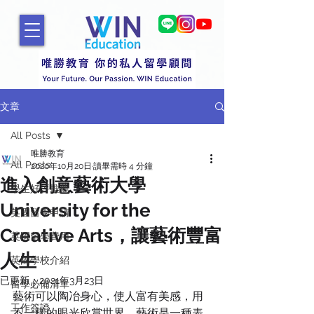
文章
All Posts
唯勝教育
All Posts
2020年10月20日
讀畢需時 4 分鐘
進入創意藝術大學
學生好評推薦
University for the
英國留學申請
Creative Arts，讓藝術豐富
英國留學費用
人生
英國學校介紹
已更新：
2021年3月23日
留學必備清單
藝術可以陶冶身心，使人富有美感，用
工作簽證
不一樣的眼光欣賞世界。藝術是一種表