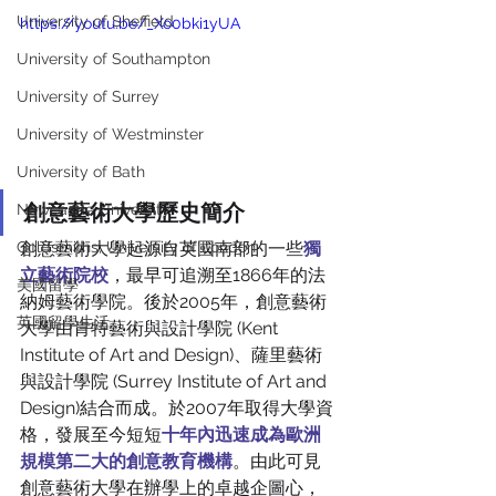
University of Sheffield
https://youtu.be/_Xo0bki1yUA
University of Southampton
University of Surrey
University of Westminster
University of Bath
創意藝術大學歷史簡介
Newcastle University
創意藝術大學起源自英國南部的一些
獨
Goldsmiths, University of London
立藝術院校
，最早可追溯至1866年的法
美國留學
納姆藝術學院。後於2005年，創意藝術
英國留學生活
大學由肯特藝術與設計學院 (Kent 
Institute of Art and Design)、薩里藝術
與設計學院 (Surrey Institute of Art and 
Design)結合而成。於2007年取得大學資
格，發展至今短短
十年內迅速成為歐洲
規模第二大的創意教育機構
。由此可見
創意藝術大學在辦學上的卓越企圖心，