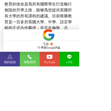
教育的使命是爲所有國際學生打造暢行
無阻的升學之路，能够爲您提供英國所
有大學的所有課程的建議。目前唯勝教
育是一百多所英國大學、中學、語言學
校的正式合作夥伴，並且在倫敦、北
京、曼谷、清邁、孟加拉皆設有辦事
處。
人生很多時候是孤獨的，很多事情光靠
言語無法表達。但是在藝術的世界裡，
預約諮詢
聯繫我們
YouTube
LINE
提供我們一個無限的空間，任何不欲與
人分享的秘密，無法述說的情緒、情
意，可以透過藝術發洩。如果你也對藝
術情有獨鍾，並且在唯勝教育此篇文章
的分享後，想進一步了解創意藝術大
學，歡迎隨時聯絡唯勝教育，我們將有
專人為你服務，讓我們一起將夢想具象
化，成為理想中的自己吧！