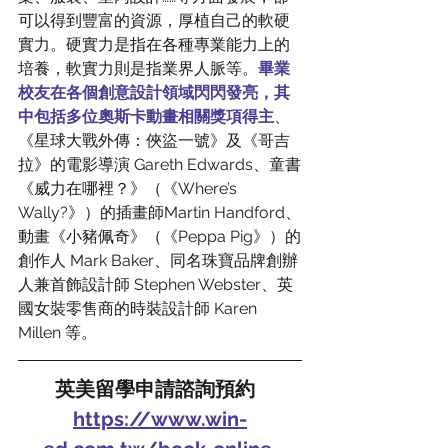
可以得到豐富的資源，厚植自己的軟硬
實力。硬實力是指在各種專業能力上的
培養，軟實力則是指業界人脈等。
畢業
校友在各個創意設計領域閃閃發亮，其
中包括多位奧斯卡動畫相關獎項得主
、
《星球大戰外傳：俠盜一號》及《哥吉
拉》的電影導演 Gareth Edwards、童書
《威力在哪裡？》（《Where’s 
Wally?》）的插畫師Martin Handford、
動畫《小豬佩奇》（《Peppa Pig》）的
創作人 Mark Baker、同名珠寶品牌創辦
人兼首飾設計師 Stephen Webster、英
國女裝零售商的時裝設計師 Karen 
Millen 等。
英美留學申請諮詢預約  
https://www.win-