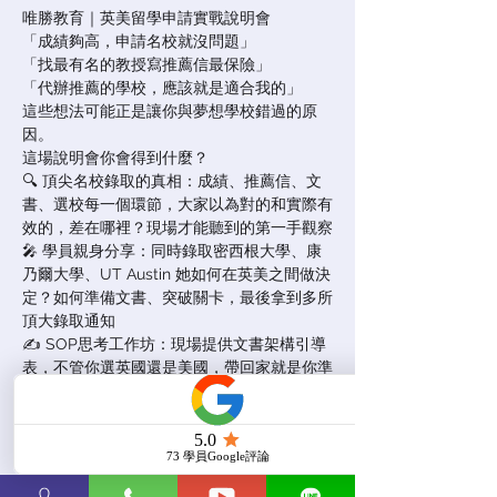
唯勝教育｜英美留學申請實戰說明會
「成績夠高，申請名校就沒問題」
「找最有名的教授寫推薦信最保險」
「代辦推薦的學校，應該就是適合我的」
這些想法可能正是讓你與夢想學校錯過的原
因。
這場說明會你會得到什麼？
🔍 頂尖名校錄取的真相：成績、推薦信、文
書、選校每一個環節，大家以為對的和實際有
效的，差在哪裡？現場才能聽到的第一手觀察
🎤 學員親身分享：同時錄取密西根大學、康
乃爾大學、UT Austin 她如何在英美之間做決
定？如何準備文書、突破關卡，最後拿到多所
頂大錄取通知
✍️ SOP思考工作坊：現場提供文書架構引導
表，不管你選英國還是美國，帶回家就是你準
備的起點
票券未發售
查看其他活動