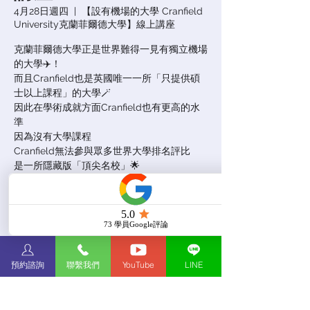
4月28日週四
  |  
【設有機場的大學 Cranfield
University克蘭菲爾德大學】線上講座
克蘭菲爾德大學正是世界難得一見有獨立機場
的大學✈️！
而且Cranfield也是英國唯一一所「只提供碩
士以上課程」的大學🪄
因此在學術成就方面Cranfield也有更高的水
準
因為沒有大學課程
Cranfield無法參與眾多世界大學排名評比
是一所隱藏版「頂尖名校」🌟
唯勝教育2022春季英美線上留學展邀請你一
同認識克蘭菲爾德大學🏫
報名已截止
查看其他活動
預約諮詢
聯繫我們
YouTube
LINE