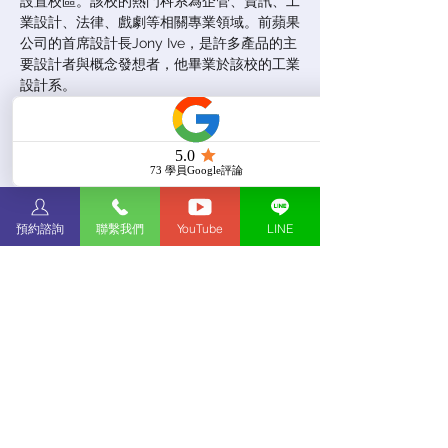
設置校區。該校的熱門科系為企管、資訊、工
業設計、法律、戲劇等相關專業領域。前蘋果
公司的首席設計長Jony Ive，是許多產品的主
要設計者與概念發想者，他畢業於該校的工業
設計系。
報名已截止
查看其他活動
預約諮詢
聯繫我們
YouTube
LINE
時間和地點
2021年8月17日 下午4:00 – 下午5:00
諾桑比亞大學 線上說明會
Do Not Sell My Personal Information
Copyright © 2025 WIN
Education