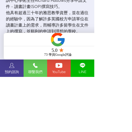
訓中心學術主任Richard Hallows分享申請文
件 - 讀書計畫(SOP)撰寫技巧。
他具有超過三十年的雅思教學資歷，並在過往
的經驗中，因為了解許多英國校方申請單位在
讀書計畫上的需求，而輔導許多留學生在文件
上的撰寫，並順利的申請到理想的學校。
報名已截止
查看其他活動
預約諮詢
聯繫我們
YouTube
LINE
時間和地點
2021年10月09日 下午4:00 – 下午5:00
SOP撰寫技巧
Do Not Sell My Personal Information
Copyright © 2025 WIN