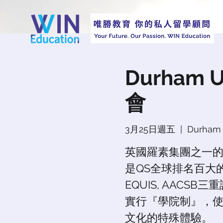
Durham 
會
3月25日週五
  |  
Durha
英國羅素集團之一的Dur
是QS全球排名百大
EQUIS, AAC
實行『學院制』，
文化的特殊體驗。