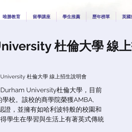
唯勝教育
留學講座
學生推薦
歷年榜單
英國
University 杜倫大學 
m University 杜倫大學 線上招生說明會
ham University杜倫大學，目前
的學校。該校的商學院榮獲AMBA,
SB三重認證，並擁有如哈利波特般的校園和
使得學生在學習與生活上有著英式傳統