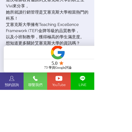
Vivi來分享，
她所就讀行銷管理是艾塞克斯大學相當熱門的
科系！
艾塞克斯大學擁有Teaching Excellence
Framework (TEF)金牌等級的品質教學，
以及小班制教學，獲得極高的學生滿意度。
想知道更多關於艾塞克斯大學的資訊嗎？
趕快報名講座吧！
報名已截止
查看其他活動
預約諮詢
聯繫我們
YouTube
LINE
時間和地點
2022年8月19日 下午7:00
【艾塞克斯大學碩班生經驗分享】線上講座